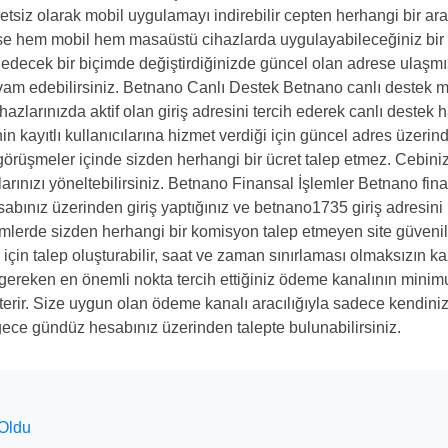
ücretsiz olarak mobil uygulamayı indirebilir cepten herhangi bir ar
 ise hem mobil hem masaüstü cihazlarda uygulayabileceğiniz bir
p edecek bir biçimde değiştirdiğinizde güncel olan adrese ulaşmı
m edebilirsiniz. Betnano Canlı Destek Betnano canlı destek mü
zlarınızda aktif olan giriş adresini tercih ederek canlı destek ha
in kayıtlı kullanıcılarına hizmet verdiği için güncel adres üzerind
 görüşmeler içinde sizden herhangi bir ücret talep etmez. Cebiniz
orularınızı yöneltebilirsiniz. Betnano Finansal İşlemler Betnano f
hesabınız üzerinden giriş yaptığınız ve betnano1735 giriş adresin
emlerde sizden herhangi bir komisyon talep etmeyen site güvenil
için talep oluşturabilir, saat ve zaman sınırlaması olmaksızın kaz
iz gereken en önemli nokta tercih ettiğiniz ödeme kanalının mini
gösterir. Size uygun olan ödeme kanalı aracılığıyla sadece kendin
gece gündüz hesabınız üzerinden talepte bulunabilirsiniz.
 Oldu