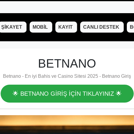
ŞIKAYET
MOBIL
KAYIT
CANLI DESTEK
B
BETNANO
Betnano - En iyi Bahis ve Casino Sitesi 2025 - Betnano Giriş
🌟 BETNANO GİRİŞ İÇİN TIKLAYINIZ 🌟