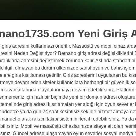
tnano1735.com Yeni Giriş 
5 giriş adresini kullanmazı önerilir. Masaüstü ve mobil cihazla
resini Neden Değiştiriyor? Betnano giriş adresi değişikliklerini 
aralıklarla adresini değiştirmek zorunda kalır. Aslında standart
 ile ilgili olmayan bu durum ülkemizde sanal oyun ve bahis işleml
ere giriş kısıtlaması getirilir. Giriş adreslerini uygulanan bu kı
rmeye devam eden siteler kullanıcılara herhangi bir güvenlik s
tüm avantajlarından faydalanmaya devam edebilirsiniz. Platform sa
nmemeniz için hızlı bir biçimde yeni bir domain adresi oluşturur
temelinde giriş adresi kısıtlamaları yer aldığı için oyun severle
z müddetçe ya da gün 24 saat kesintisiz şekilde hizmet almaya d
manuel olarak rakam takibi sistemini tercih edebilirsiniz. Ya da
bilirsiniz. Mobil ve masaüstü cihazlarınızda siteye ait olan resm
sınız. Güncel adrese ulaşamayan oyun severler sosyal medya he