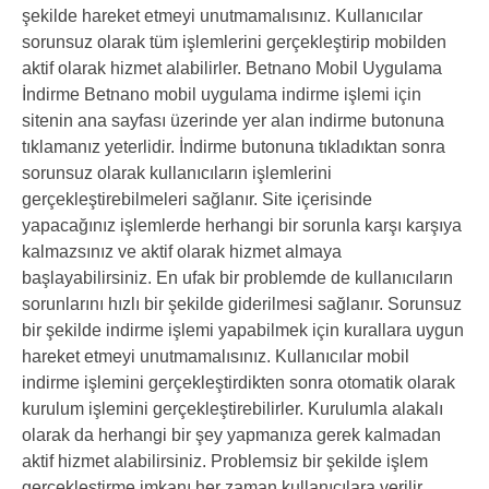
şekilde hareket etmeyi unutmamalısınız. Kullanıcılar
sorunsuz olarak tüm işlemlerini gerçekleştirip mobilden
aktif olarak hizmet alabilirler. Betnano Mobil Uygulama
İndirme Betnano mobil uygulama indirme işlemi için
sitenin ana sayfası üzerinde yer alan indirme butonuna
tıklamanız yeterlidir. İndirme butonuna tıkladıktan sonra
sorunsuz olarak kullanıcıların işlemlerini
gerçekleştirebilmeleri sağlanır. Site içerisinde
yapacağınız işlemlerde herhangi bir sorunla karşı karşıya
kalmazsınız ve aktif olarak hizmet almaya
başlayabilirsiniz. En ufak bir problemde de kullanıcıların
sorunlarını hızlı bir şekilde giderilmesi sağlanır. Sorunsuz
bir şekilde indirme işlemi yapabilmek için kurallara uygun
hareket etmeyi unutmamalısınız. Kullanıcılar mobil
indirme işlemini gerçekleştirdikten sonra otomatik olarak
kurulum işlemini gerçekleştirebilirler. Kurulumla alakalı
olarak da herhangi bir şey yapmanıza gerek kalmadan
aktif hizmet alabilirsiniz. Problemsiz bir şekilde işlem
gerçekleştirme imkanı her zaman kullanıcılara verilir.