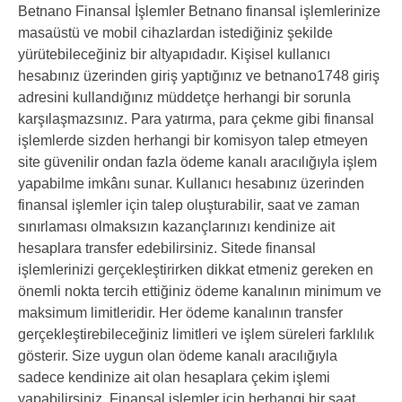
Betnano Finansal İşlemler Betnano finansal işlemlerinize
masaüstü ve mobil cihazlardan istediğiniz şekilde
yürütebileceğiniz bir altyapıdadır. Kişisel kullanıcı
hesabınız üzerinden giriş yaptığınız ve betnano1748 giriş
adresini kullandığınız müddetçe herhangi bir sorunla
karşılaşmazsınız. Para yatırma, para çekme gibi finansal
işlemlerde sizden herhangi bir komisyon talep etmeyen
site güvenilir ondan fazla ödeme kanalı aracılığıyla işlem
yapabilme imkânı sunar. Kullanıcı hesabınız üzerinden
finansal işlemler için talep oluşturabilir, saat ve zaman
sınırlaması olmaksızın kazançlarınızı kendinize ait
hesaplara transfer edebilirsiniz. Sitede finansal
işlemlerinizi gerçekleştirirken dikkat etmeniz gereken en
önemli nokta tercih ettiğiniz ödeme kanalının minimum ve
maksimum limitleridir. Her ödeme kanalının transfer
gerçekleştirebileceğiniz limitleri ve işlem süreleri farklılık
gösterir. Size uygun olan ödeme kanalı aracılığıyla
sadece kendinize ait olan hesaplara çekim işlemi
yapabilirsiniz. Finansal işlemler için herhangi bir saat