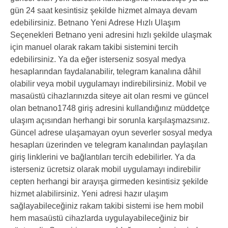
gün 24 saat kesintisiz şekilde hizmet almaya devam
edebilirsiniz. Betnano Yeni Adrese Hızlı Ulaşım
Seçenekleri Betnano yeni adresini hızlı şekilde ulaşmak
için manuel olarak rakam takibi sistemini tercih
edebilirsiniz. Ya da eğer isterseniz sosyal medya
hesaplarından faydalanabilir, telegram kanalına dâhil
olabilir veya mobil uygulamayı indirebilirsiniz. Mobil ve
masaüstü cihazlarınızda siteye ait olan resmi ve güncel
olan betnano1748 giriş adresini kullandığınız müddetçe
ulaşım açısından herhangi bir sorunla karşılaşmazsınız.
Güncel adrese ulaşamayan oyun severler sosyal medya
hesapları üzerinden ve telegram kanalından paylaşılan
giriş linklerini ve bağlantıları tercih edebilirler. Ya da
isterseniz ücretsiz olarak mobil uygulamayı indirebilir
cepten herhangi bir arayışa girmeden kesintisiz şekilde
hizmet alabilirsiniz. Yeni adresi hazır ulaşım
sağlayabileceğiniz rakam takibi sistemi ise hem mobil
hem masaüstü cihazlarda uygulayabileceğiniz bir