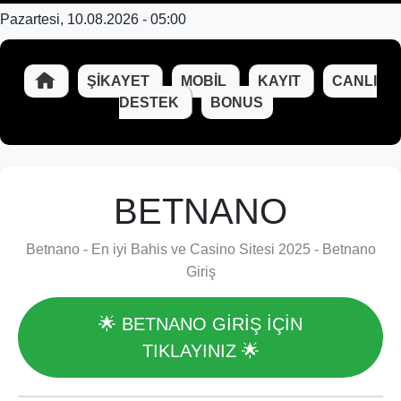
Pazartesi, 10.08.2026 - 05:00
ŞIKAYET
MOBIL
KAYIT
CANLI
DESTEK
BONUS
BETNANO
Betnano - En iyi Bahis ve Casino Sitesi 2025 - Betnano
Giriş
🌟 BETNANO GİRİŞ İÇİN
TIKLAYINIZ 🌟