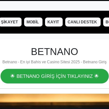
ŞIKAYET
MOBIL
KAYIT
CANLI DESTEK
B
BETNANO
Betnano - En iyi Bahis ve Casino Sitesi 2025 - Betnano Giriş
🌟 BETNANO GİRİŞ İÇİN TIKLAYINIZ 🌟